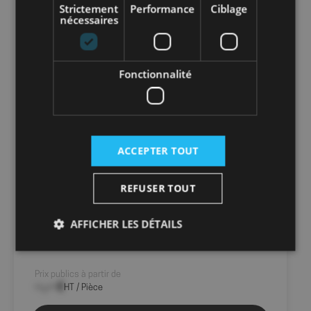
Strictement
Performance
Ciblage
nécessaires
Fonctionnalité
ACCEPTER TOUT
3 RÉFÉRENCES DISPONIBLES
REFUSER TOUT
Ruban PTFE d’étanchéité
AFFICHER LES DÉTAILS
Interfix
Prix publics à partir de
Strictement nécessaires
Performance
--,-- €
HT / Pièce
Ciblage
Fonctionnalité