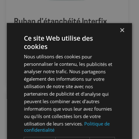
Ruban d’étanchéité Interfix
×
Ce site Web utilise des
cookies
Prix public
--,-- €
HT / Pièce
Nous utilisons des cookies pour
personnaliser le contenu, les publicités et
analyser notre trafic. Nous partageons
CONNECTEZ-VOUS
également des informations sur votre
utilisation de notre site avec nos
partenaires de publicité et d'analyse qui
peuvent les combiner avec d'autres
informations que vous leur avez fournies
TOP DES VENTES
ou qu'ils ont collectées lors de votre
utilisation de leurs services.
Politique de
confidentialité