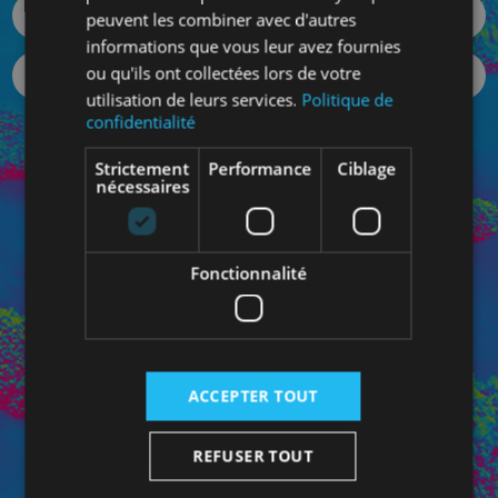
peuvent les combiner avec d'autres
informations que vous leur avez fournies
ou qu'ils ont collectées lors de votre
utilisation de leurs services.
Politique de
confidentialité
Votre mot de passe oublié ?
Strictement
Performance
Ciblage
SE CONNECTER
nécessaires
Fonctionnalité
Connectez-vous à votre Espace Pro pour bénéficiez de
vos prix personnalisés et pour contacter directement
votre conseiller dédié.
ACCEPTER TOUT
REFUSER TOUT