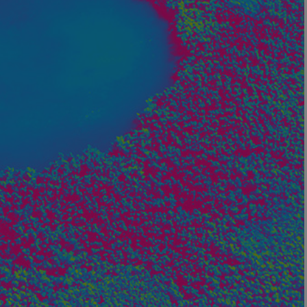
Nom
axeptio_cookies
wcmca_product_han
VISITOR_PRIVACY_
Politique de confident
axeptio_authorize
axeptio_all_vendor
_GRECAPTCHA