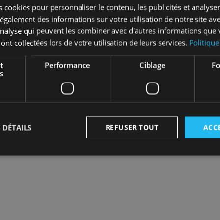
 cookies pour personnaliser le contenu, les publicités et analyser 
DEMANDE D’OUVERT
galement des informations sur votre utilisation de notre site av
'analyse qui peuvent les combiner avec d'autres informations que 
 ont collectées lors de votre utilisation de leurs services.
Politique
Rejoignez les 8000 
t
Performance
Ciblage
Fo
confi
s
J'ai déjà un compt
Je ne suis pas enc
 DÉTAILS
REFUSER TOUT
ACC
Strictement nécessaires
Performance
Ciblage
Fonctionnalité
nt nécessaires habilitent des fonctionnalités de base du site Web telles que la connexion
s. Le site Web ne peut pas être utilisé correctement sans les cookies strictement nécess
Fournisseur
/