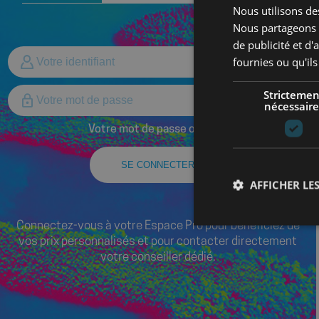
Nous utilisons des
Nous partageons é
de publicité et d
fournies ou qu'ils
Strictemen
nécessaire
Votre mot de passe oublié ?
SE CONNECTER
AFFICHER LES
Connectez-vous à votre Espace Pro pour bénéficiez de
vos prix personnalisés et pour contacter directement
votre conseiller dédié.
Les cookies stricteme
la gestion des compte