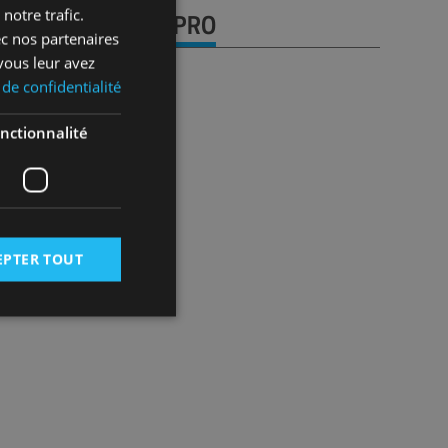
notre trafic.
URE DE COMPTE PRO
ec nos partenaires
vous leur avez
 de confidentialité
pros qui nous font 
nctionnalité
ance !
e client chez Fitt MC
ore client de Fitt MC
EPTER TOUT
 des utilisateurs et
aires.