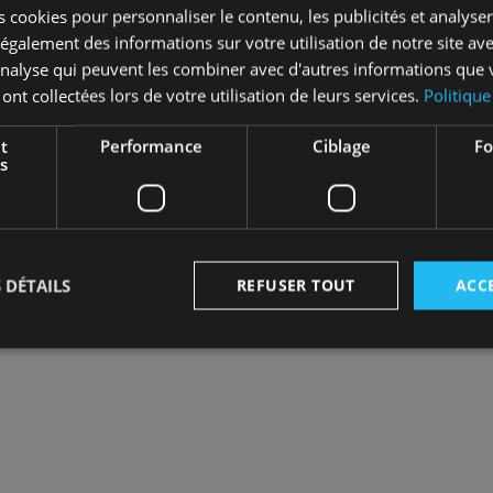
 cookies pour personnaliser le contenu, les publicités et analyser 
DEMANDE D’OUVERT
galement des informations sur votre utilisation de notre site av
'analyse qui peuvent les combiner avec d'autres informations que 
 ont collectées lors de votre utilisation de leurs services.
Politique
Rejoignez les 8000 
t
Performance
Ciblage
Fo
confi
s
J'ai déjà un compt
Je ne suis pas enc
 DÉTAILS
REFUSER TOUT
ACC
Strictement nécessaires
Performance
Ciblage
Fonctionnalité
nt nécessaires habilitent des fonctionnalités de base du site Web telles que la connexion
s. Le site Web ne peut pas être utilisé correctement sans les cookies strictement nécess
Fournisseur
/