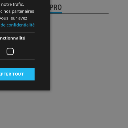
notre trafic.
URE DE COMPTE PRO
ec nos partenaires
vous leur avez
 de confidentialité
pros qui nous font 
nctionnalité
ance !
e client chez Fitt MC
ore client de Fitt MC
EPTER TOUT
 des utilisateurs et
aires.