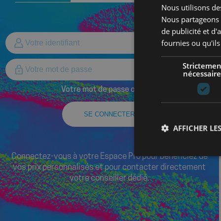
Nous utilisons des
Nous partageons é
de publicité et d
fournies ou qu'ils
Strictemen
nécessaire
Votre mot de passe oublié ?
SE CONNECTER
AFFICHER LES
Connectez-vous à votre Espace Pro pour bénéficiez de
vos prix personnalisés et pour contacter directement
votre conseiller dédié.
Les cookies stricteme
la gestion des compte