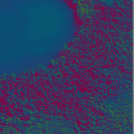
Nom
axeptio_cookies
wcmca_product_han
VISITOR_PRIVACY_
Politique de confident
axeptio_authorize
axeptio_all_vendor
_GRECAPTCHA