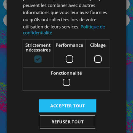
peuvent les combiner avec d'autres
informations que vous leur avez fournies
ou qu'ils ont collectées lors de votre
utilisation de leurs services.
Politique de
confidentialité
Votre mot de passe oublié ?
Strictement
Performance
Ciblage
SE CONNECTER
nécessaires
Fonctionnalité
Connectez-vous à votre Espace Pro pour bénéficiez de
vos prix personnalisés et pour contacter directement
votre conseiller dédié.
ACCEPTER TOUT
REFUSER TOUT