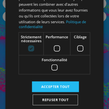
peuvent les combiner avec d'autres
informations que vous leur avez fournies
ou qu'ils ont collectées lors de votre
utilisation de leurs services.
Politique de
confidentialité
Votre mot de passe oublié ?
Strictement
Performance
Ciblage
SE CONNECTER
nécessaires
Fonctionnalité
Connectez-vous à votre Espace Pro pour bénéficiez de
vos prix personnalisés et pour contacter directement
votre conseiller dédié.
ACCEPTER TOUT
REFUSER TOUT