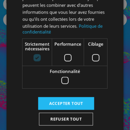
peuvent les combiner avec d'autres
informations que vous leur avez fournies
ou qu'ils ont collectées lors de votre
utilisation de leurs services.
Politique de
confidentialité
Votre mot de passe oublié ?
Strictement
Performance
Ciblage
SE CONNECTER
nécessaires
Fonctionnalité
Connectez-vous à votre Espace Pro pour bénéficiez de
vos prix personnalisés et pour contacter directement
votre conseiller dédié.
ACCEPTER TOUT
REFUSER TOUT