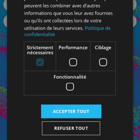
peuvent les combiner avec d'autres
informations que vous leur avez fournies
ou qu'ils ont collectées lors de votre
utilisation de leurs services.
Politique de
confidentialité
Votre mot de passe oublié ?
Strictement
Performance
Ciblage
SE CONNECTER
nécessaires
Fonctionnalité
Connectez-vous à votre Espace Pro pour bénéficiez de
vos prix personnalisés et pour contacter directement
votre conseiller dédié.
ACCEPTER TOUT
REFUSER TOUT