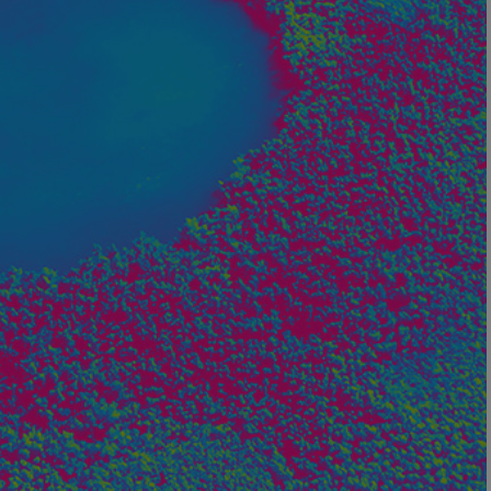
Nom
axeptio_cookies
wcmca_product_han
VISITOR_PRIVACY_
Politique de confident
axeptio_authorize
axeptio_all_vendor
_GRECAPTCHA