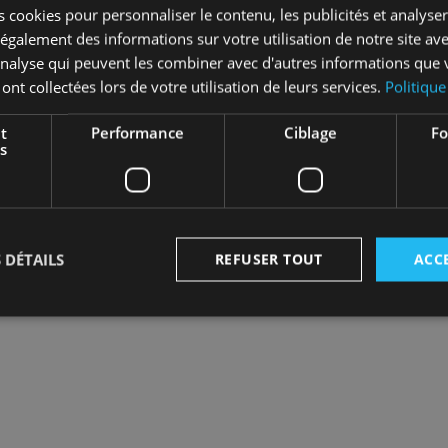
 cookies pour personnaliser le contenu, les publicités et analyser 
DEMANDE D’OUVERT
galement des informations sur votre utilisation de notre site av
'analyse qui peuvent les combiner avec d'autres informations que 
 ont collectées lors de votre utilisation de leurs services.
Politique
Rejoignez les 8000 
t
Performance
Ciblage
Fo
confi
s
J'ai déjà un compt
Je ne suis pas enc
 DÉTAILS
REFUSER TOUT
ACC
Strictement nécessaires
Performance
Ciblage
Fonctionnalité
nt nécessaires habilitent des fonctionnalités de base du site Web telles que la connexion
s. Le site Web ne peut pas être utilisé correctement sans les cookies strictement nécess
Fournisseur
/