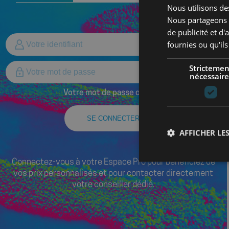
Nous utilisons des
Nous partageons é
de publicité et d
fournies ou qu'ils
Strictemen
nécessaire
Votre mot de passe oublié ?
SE CONNECTER
AFFICHER LES
Connectez-vous à votre Espace Pro pour bénéficiez de
vos prix personnalisés et pour contacter directement
votre conseiller dédié.
Les cookies stricteme
la gestion des compte