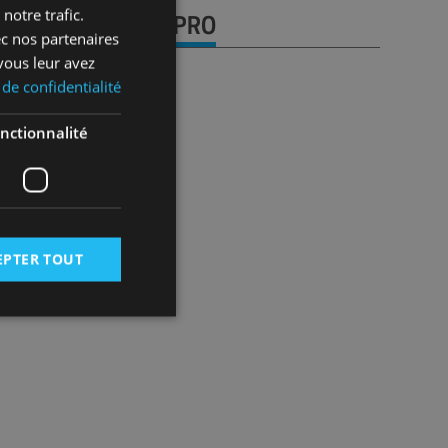
notre trafic.
URE DE COMPTE PRO
ec nos partenaires
vous leur avez
 de confidentialité
pros qui nous font 
nctionnalité
ance !
e client chez Fitt MC
ore client de Fitt MC
EPTER TOUT
 des utilisateurs et
aires.