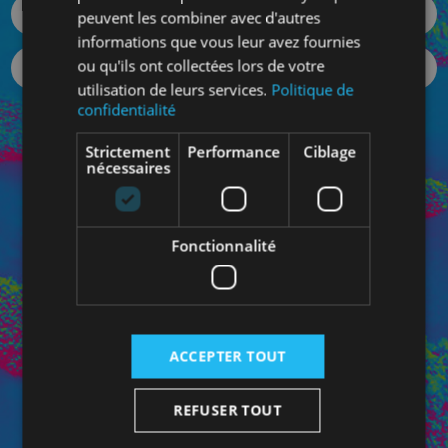
peuvent les combiner avec d'autres
informations que vous leur avez fournies
ou qu'ils ont collectées lors de votre
utilisation de leurs services.
Politique de
confidentialité
Votre mot de passe oublié ?
Strictement
Performance
Ciblage
SE CONNECTER
nécessaires
Fonctionnalité
Connectez-vous à votre Espace Pro pour bénéficiez de
vos prix personnalisés et pour contacter directement
votre conseiller dédié.
ACCEPTER TOUT
REFUSER TOUT