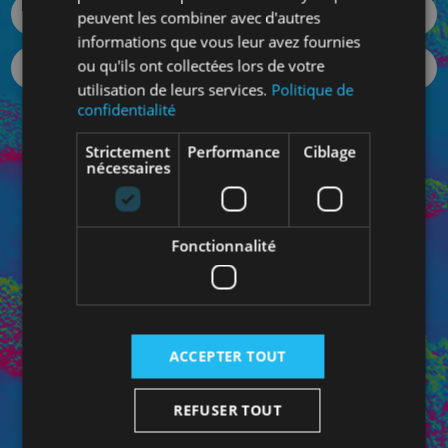
peuvent les combiner avec d'autres
informations que vous leur avez fournies
ou qu'ils ont collectées lors de votre
utilisation de leurs services.
Politique de
confidentialité
Votre mot de passe oublié ?
Strictement
Performance
Ciblage
SE CONNECTER
nécessaires
Fonctionnalité
Connectez-vous à votre Espace Pro pour bénéficiez de
vos prix personnalisés et pour contacter directement
votre conseiller dédié.
ACCEPTER TOUT
REFUSER TOUT