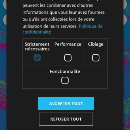
peuvent les combiner avec d'autres
informations que vous leur avez fournies
ou qu'ils ont collectées lors de votre
utilisation de leurs services.
Politique de
confidentialité
Votre mot de passe oublié ?
Strictement
Performance
Ciblage
SE CONNECTER
nécessaires
Fonctionnalité
Connectez-vous à votre Espace Pro pour bénéficiez de
vos prix personnalisés et pour contacter directement
votre conseiller dédié.
ACCEPTER TOUT
REFUSER TOUT