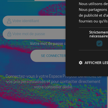
Nous utilisons des
Nous partageons é
de publicité et d
fournies ou qu'ils
Strictemen
nécessaire
Votre mot de passe oublié ?
SE CONNECTER
AFFICHER LES
Connectez-vous à votre Espace Pro pour bénéficiez de
vos prix personnalisés et pour contacter directement
votre conseiller dédié.
Les cookies stricteme
la gestion des compte