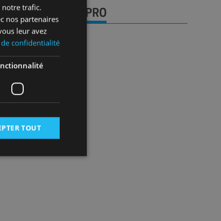
notre trafic.
URE DE COMPTE PRO
ec nos partenaires
vous leur avez
 de confidentialité
pros qui nous font 
nctionnalité
ance !
e client chez Fitt MC
ore client de Fitt MC
EPTER TOUT
 des utilisateurs et
aires.