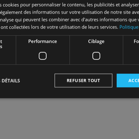
 cookies pour personnaliser le contenu, les publicités et analyser 
DEMANDE D’OUVERT
galement des informations sur votre utilisation de notre site av
'analyse qui peuvent les combiner avec d'autres informations que 
 ont collectées lors de votre utilisation de leurs services.
Politique
Rejoignez les 8000 
t
Performance
Ciblage
Fo
confi
s
J'ai déjà un compt
Je ne suis pas enc
 DÉTAILS
REFUSER TOUT
ACC
Strictement nécessaires
Performance
Ciblage
Fonctionnalité
nt nécessaires habilitent des fonctionnalités de base du site Web telles que la connexion
s. Le site Web ne peut pas être utilisé correctement sans les cookies strictement nécess
Fournisseur
/