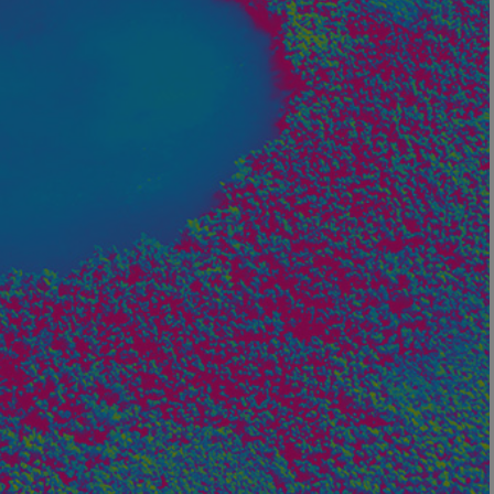
Nom
axeptio_cookies
wcmca_product_han
VISITOR_PRIVACY_
Politique de confident
axeptio_authorize
axeptio_all_vendor
_GRECAPTCHA