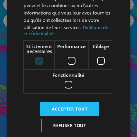
peuvent les combiner avec d'autres
informations que vous leur avez fournies
ou qu'ils ont collectées lors de votre
utilisation de leurs services.
Politique de
confidentialité
Votre mot de passe oublié ?
Strictement
Performance
Ciblage
SE CONNECTER
nécessaires
Fonctionnalité
Connectez-vous à votre Espace Pro pour bénéficiez de
vos prix personnalisés et pour contacter directement
votre conseiller dédié.
ACCEPTER TOUT
REFUSER TOUT